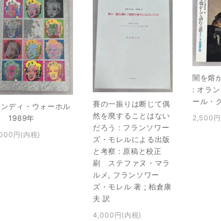
闇を熔
: オラ
ール・
賽の一振りは断じて偶
アンディ・ウォーホル
然を廃することはない
2,500
 1989年
だろう : フランソワー
,000円(内税)
ズ・モレルによる出版
と考察 : 原稿と校正
刷 ステファヌ・マラ
ルメ, フランソワー
ズ・モレル 著 ; 柏倉康
夫 訳
4,000円(内税)