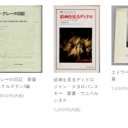
エドワ
展
クレーの日記 新版
絵画を見るディドロ
.ケルステン/編
ジャン・スタロバンス
1,500円
キー 叢書・ウニベル
,800円(内税)
シタス
1,200円(内税)