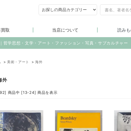
本買取
当店について
読みも
売｜哲学思想・文学・アート・ファッション・写真・サブカルチャー
ム
>
美術・アート
>
海外
海外
992] 商品中 [13-24] 商品を表示