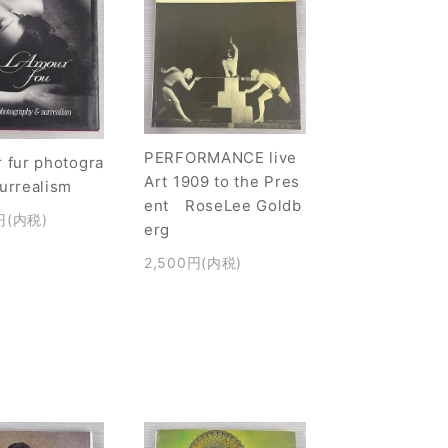
PERFORMANCE live
 fur photogra
Art 1909 to the Pres
surrealism
ent RoseLee Goldb
円(内税)
erg
2,500円(内税)