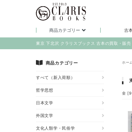
商品カテゴリー
古
東京 下北沢 クラリスブックス 古本の買取・販
商品カテゴリー
ホー
すべて（新入荷順）
哲学思想
全 [
日本文学
外国文学
文化人類学・民俗学