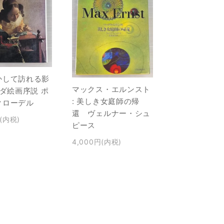
かして訪れる影
マックス・エルンスト
ンダ絵画序説 ポ
: 美しき女庭師の帰
クローデル
還 ヴェルナー・シュ
円(内税)
ピース
4,000円(内税)