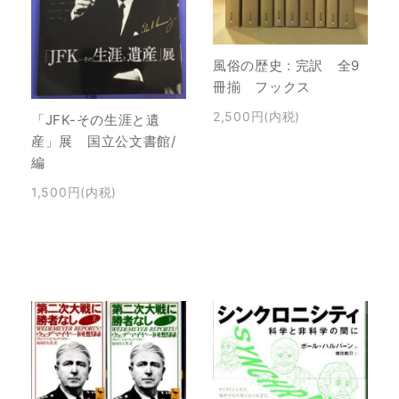
風俗の歴史 : 完訳 全9
冊揃 フックス
2,500円(内税)
「JFK-その生涯と遺
産」展 国立公文書館/
編
1,500円(内税)