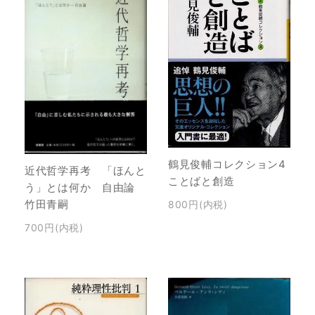
鶴見俊輔コレクション4
近代哲学再考 「ほんと
ことばと創造
う」とは何か 自由論
竹田青嗣
800円(内税)
700円(内税)