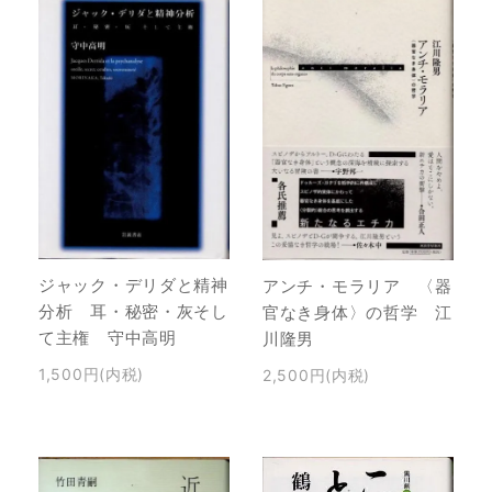
ジャック・デリダと精神
アンチ・モラリア 〈器
分析 耳・秘密・灰そし
官なき身体〉の哲学 江
て主権 守中高明
川隆男
1,500円(内税)
2,500円(内税)