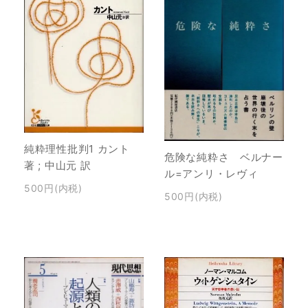
純粋理性批判1 カント
危険な純粋さ ベルナー
著 ; 中山元 訳
ル=アンリ・レヴィ
500円(内税)
500円(内税)