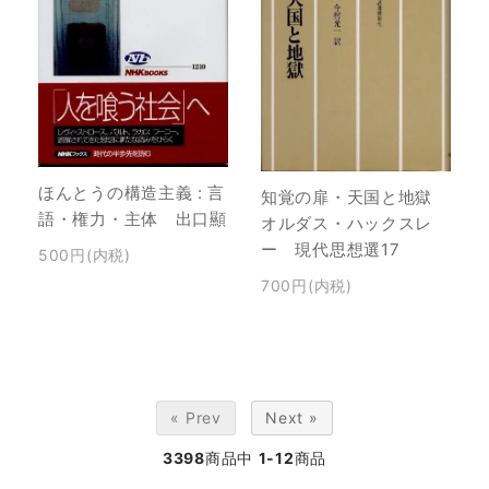
ほんとうの構造主義 : 言
知覚の扉・天国と地獄
語・権力・主体 出口顯
オルダス・ハックスレ
ー 現代思想選17
500円(内税)
700円(内税)
« Prev
Next »
3398
商品中
1-12
商品