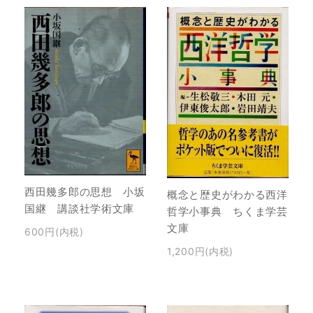
西田幾多郎の思想 小坂
概念と歴史がわかる西洋
国継 講談社学術文庫
哲学小事典 ちくま学芸
文庫
600円(内税)
1,200円(内税)