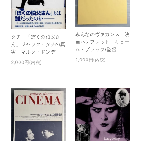
みんなのヴァカンス 映
タチ 「ぼくの伯父さ
画パンフレット ギョー
ん」ジャック・タチの真
ム・ブラック/監督
実 マルク・ドンデ
2,000円(内税)
2,000円(内税)