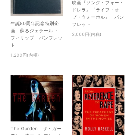
映画『ソング・フォー・
ドレラ』『ライフ・オ
ブ・ウォーホル』 パン
生誕80周年記念特別企
フレット
画 蘇るジェラール ・
2,000円(内税)
フィリップ パンフレッ
ト
1,200円(内税)
The Garden ザ・ガー