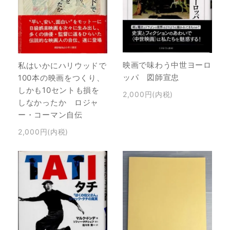
映画で味わう中世ヨーロ
私はいかにハリウッドで
ッパ 図師宣忠
100本の映画をつくり、
しかも10セントも損を
2,000円(内税)
しなかったか ロジャ
ー・コーマン自伝
2,000円(内税)