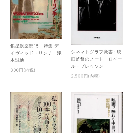
銀星倶楽部15 特集 デ
シネマトグラフ覚書 : 映
イヴィッド・リンチ 滝
画監督のノート ロベー
本誠他
ル・ブレッソン
800円(内税)
2,500円(内税)