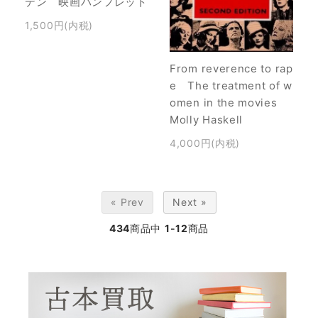
デン 映画パンフレット
1,500円(内税)
From reverence to rap
e The treatment of w
omen in the movies
Molly Haskell
4,000円(内税)
« Prev
Next »
434
商品中
1-12
商品