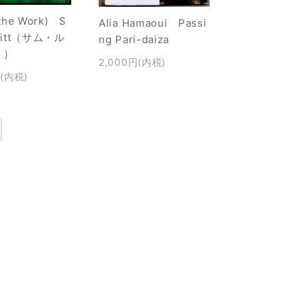
the Work) S
Alia Hamaoui Passi
witt（サム・ル
ng Pari-daiza
ト）
2,000円(内税)
円(内税)