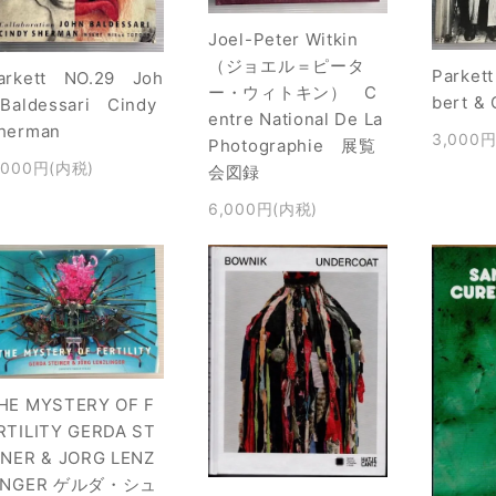
Joel-Peter Witkin
（ジョエル＝ピータ
Parket
arkett NO.29 Joh
ー・ウィトキン） C
bert &
 Baldessari Cindy
entre National De La
herman
3,000
Photographie 展覧
,000円(内税)
会図録
6,000円(内税)
HE MYSTERY OF F
RTILITY GERDA ST
INER & JORG LENZ
INGER ゲルダ・シュ