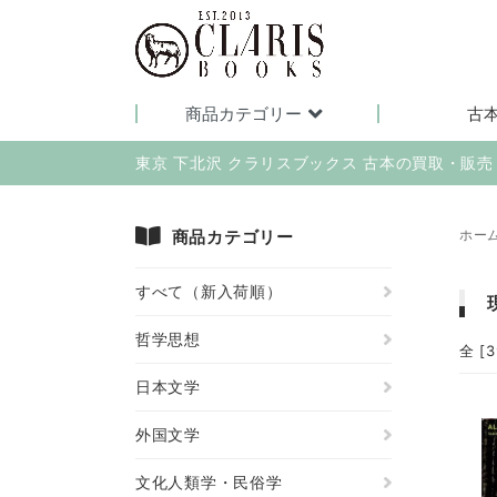
商品カテゴリー
古
東京 下北沢 クラリスブックス 古本の買取・販
商品カテゴリー
ホー
すべて（新入荷順）
哲学思想
全 [
日本文学
外国文学
文化人類学・民俗学