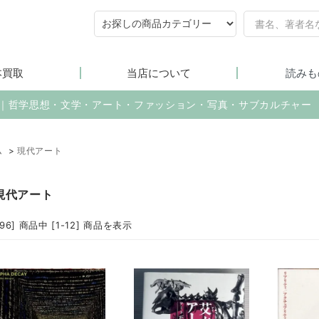
本買取
当店について
読みも
売｜哲学思想・文学・アート・ファッション・写真・サブカルチャー
ム
>
現代アート
現代アート
396] 商品中 [1-12] 商品を表示