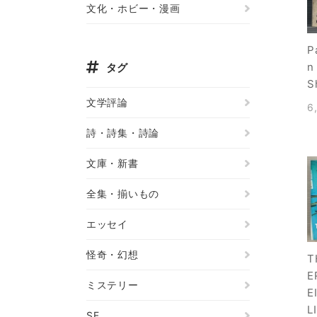
文化・ホビー・漫画
P
n
タグ
S
文学評論
6
詩・詩集・詩論
文庫・新書
全集・揃いもの
エッセイ
怪奇・幻想
T
E
ミステリー
E
L
SF