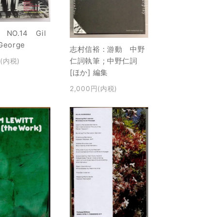
t NO.14 Gil
 George
志村信裕 : 游動 中野
仁詞執筆 ; 中野仁詞
円(内税)
[ほか] 編集
2,000円(内税)