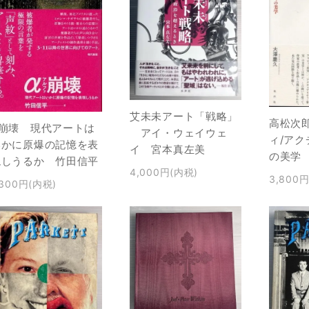
艾未未アート「戦略」
高松次
α崩壊 現代アートは
アイ・ウェイウェ
ィ/ア
いかに原爆の記憶を表
イ 宮本真左美
の美学
現しうるか 竹田信平
4,000円(内税)
3,800
,300円(内税)