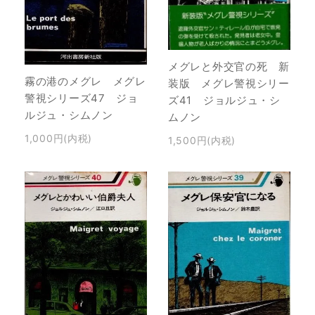
メグレと外交官の死 新
霧の港のメグレ メグレ
装版 メグレ警視シリー
警視シリーズ47 ジョ
ズ41 ジョルジュ・シ
ルジュ・シムノン
ムノン
1,000円(内税)
1,500円(内税)