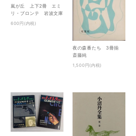
嵐が丘 上下2冊 エミ
リ・ブロンテ 岩波文庫
600円(内税)
夜の森番たち 3冊揃
斎藤純
1,500円(内税)