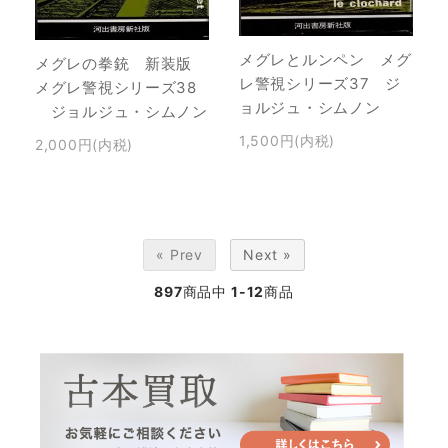
メグレとルンペン メグ
メグレの拳銃 新装版
レ警視シリーズ37 ジ
メグレ警視シリーズ38
ョルジュ・シムノン
ジョルジュ・シムノン
1,500円(内税)
2,000円(内税)
« Prev
Next »
897
商品中
1-12
商品