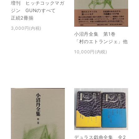
増刊 ヒッチコックマガ
ジン GUNのすべて
正続2冊揃
3,000円(内税)
小沼丹全集 第1巻
「村のエトランジェ」他
10,000円(内税)
デュラス戯曲全集 全2