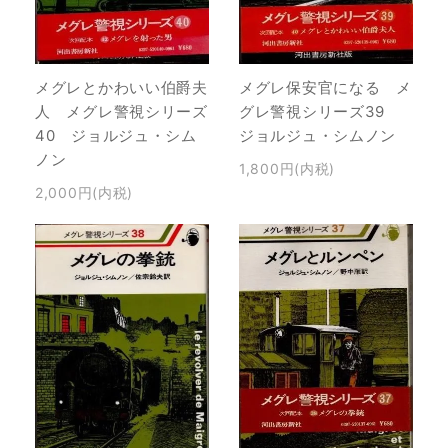
メグレ保安官になる メ
メグレとかわいい伯爵夫
グレ警視シリーズ39
人 メグレ警視シリーズ
ジョルジュ・シムノン
40 ジョルジュ・シム
ノン
1,800円(内税)
2,000円(内税)