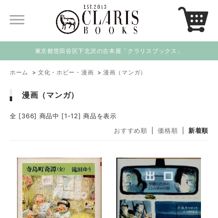
東京都世田谷区下北沢の古本屋「クラリスブックス」
ホーム
>
文化・ホビー・漫画
>
漫画（マンガ）
漫画（マンガ）
全 [366] 商品中 [1-12] 商品を表示
おすすめ順
|
価格順
|
新着順