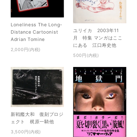
Loneliness The Long-
ユリイカ 2003年11
Distance Cartoonist
月 特集 マンガはここ
Adrian Tomine
にある 江口寿史他
2,000円(内税)
500円(内税)
新戦艦大和 復刻プロジ
ェクト 梶原一騎他
3,500円(内税)