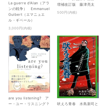
La guerre d'Alan（アラ
増補改訂版 藤津亮太
ンの戦争） Emmanuel
500円(内税)
Guibert（エマニュエ
ル・ギベール）
3,000円(内税)
are you listening? ア
ー・ユー・リスニング？
吠えろ青春 水島新司と