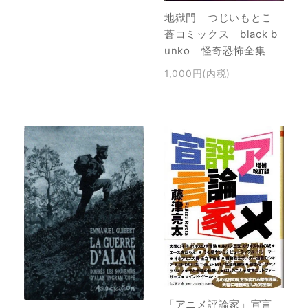
地獄門 つじいもとこ
蒼コミックス black b
unko 怪奇恐怖全集
1,000円(内税)
「アニメ評論家」宣言