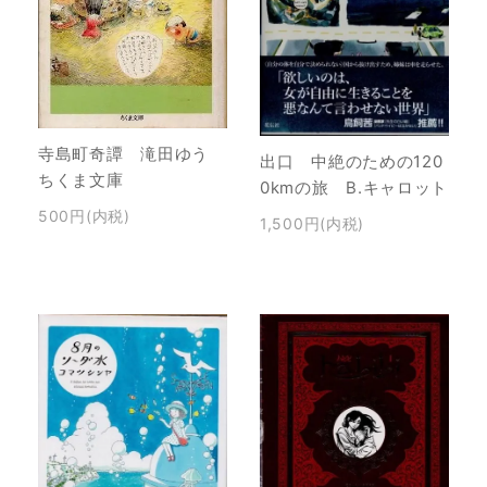
寺島町奇譚 滝田ゆう
出口 中絶のための120
ちくま文庫
0kmの旅 B.キャロット
500円(内税)
1,500円(内税)