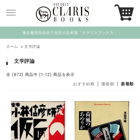
東京都世田谷区下北沢の古本屋「クラリスブックス」
ホーム
>
文学評論
文学評論
全 [872] 商品中 [1-12] 商品を表示
おすすめ順
|
価格順
|
新着順