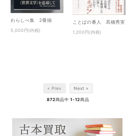
わらしべ集 2冊揃
ことばの番人 髙橋秀実
5,000円(内税)
1,200円(内税)
« Prev
Next »
872
商品中
1-12
商品