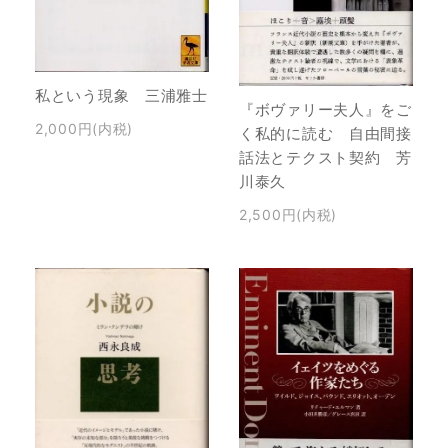
私という現象 三浦雅士
『ボヴァリー夫人』をご
2,000円(内税)
く私的に読む 自由間接
話法とテクスト契約 芳
川泰久
2,500円(内税)