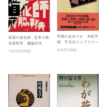
荷風のあめりか 末延芳
仮面の道化師 : 定本小林
晴 平凡社ライブラリー
信彦研究 藤脇邦夫
800円(内税)
1,800円(内税)