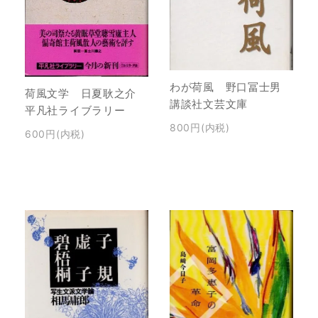
わが荷風 野口冨士男
荷風文学 日夏耿之介
講談社文芸文庫
平凡社ライブラリー
800円(内税)
600円(内税)