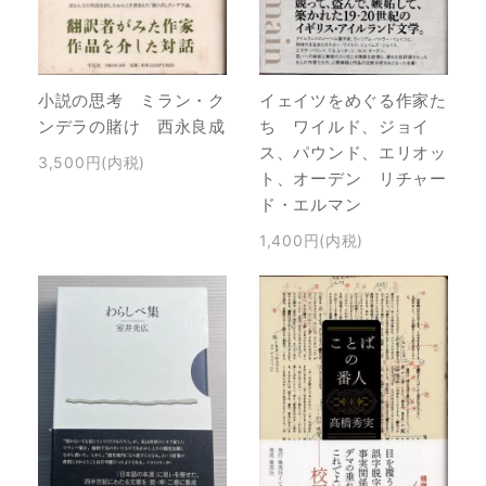
小説の思考 ミラン・ク
イェイツをめぐる作家た
ンデラの賭け 西永良成
ち ワイルド、ジョイ
ス、パウンド、エリオッ
3,500円(内税)
ト、オーデン リチャー
ド・エルマン
1,400円(内税)