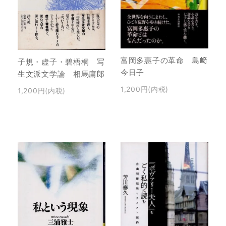
富岡多惠子の革命 島﨑
子規・虚子・碧梧桐 写
今日子
生文派文学論 相馬庸郎
1,200円(内税)
1,200円(内税)