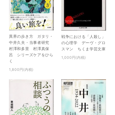
異界の歩き方 ガタリ・
戦争における「人殺し」
中井久夫・当事者研究
の心理学 デーヴ・グロ
村澤和多里 村澤真保
スマン ちくま学芸文庫
呂 シリーズケアをひら
1,000円(内税)
く
1,800円(内税)