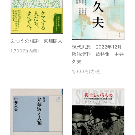
ふつうの相談 東畑開人
現代思想 2022年12月
1,700円(内税)
臨時増刊 総特集 中井
久夫
1,000円(内税)