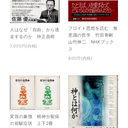
フロイト思想を読む 無
人はなぜ「自由」から逃
意識の哲学 竹田青嗣
走するのか 仲正昌樹
山竹伸二 NHKブック
1,000円(内税)
ス
800円(内税)
変容の象徴 精神分裂病
の前駆症状 上下2冊