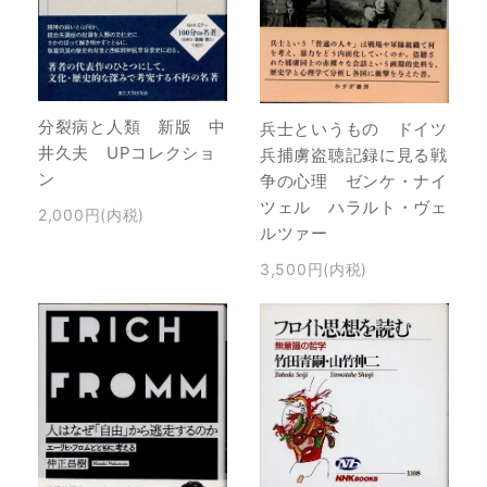
分裂病と人類 新版 中
兵士というもの ドイツ
井久夫 UPコレクショ
兵捕虜盗聴記録に見る戦
ン
争の心理 ゼンケ・ナイ
ツェル ハラルト・ヴェ
2,000円(内税)
ルツァー
3,500円(内税)