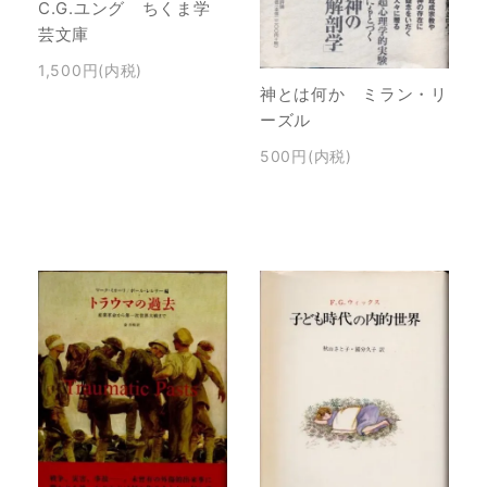
C.G.ユング ちくま学
芸文庫
1,500円(内税)
神とは何か ミラン・リ
ーズル
500円(内税)