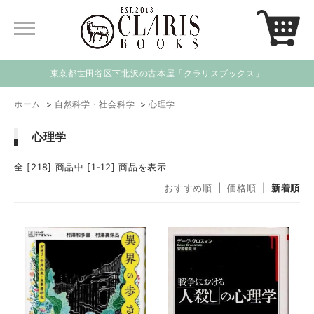
東京都世田谷区下北沢の古本屋「クラリスブックス」
ホーム
>
自然科学・社会科学
>
心理学
心理学
全 [218] 商品中 [1-12] 商品を表示
おすすめ順
|
価格順
|
新着順