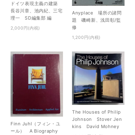
ドイツ表現主義の建築
長谷川章、池内紀、三宅
Anyplace 場所の諸問
理一 SD編集部 編
題 磯崎新、浅田彰/監
修
2,000円(内税)
1,200円(内税)
The Houses of Philip
Johnson Stover Jen
Finn Juhl（フィン・ユ
kins David Mohney
ール） A Biography