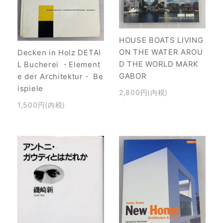
HOUSE BOATS LIVING
ON THE WATER AROU
Decken in Holz DETAI
D THE WORLD MARK
L Bucherei ・Element
GABOR
e der Architektur・ Be
ispiele
2,800円(内税)
1,500円(内税)