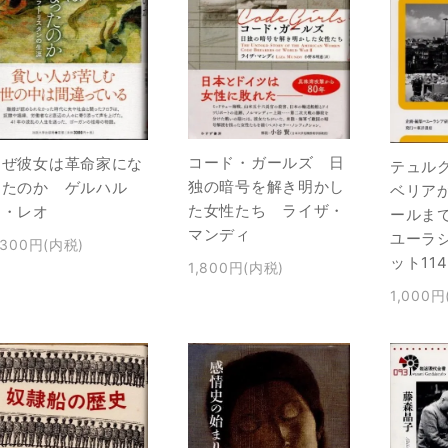
コード・ガールズ 日
なぜ彼女は革命家にな
テュル
独の暗号を解き明かし
ったのか ゲルハル
ベリア
た女性たち ライザ・
ト・レオ
ールま
マンディ
ユーラ
,300円(内税)
ット114
1,800円(内税)
1,000円