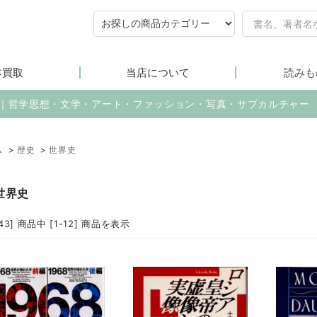
本買取
当店について
読みも
売｜哲学思想・文学・アート・ファッション・写真・サブカルチャー
ム
>
歴史
>
世界史
世界史
743] 商品中 [1-12] 商品を表示