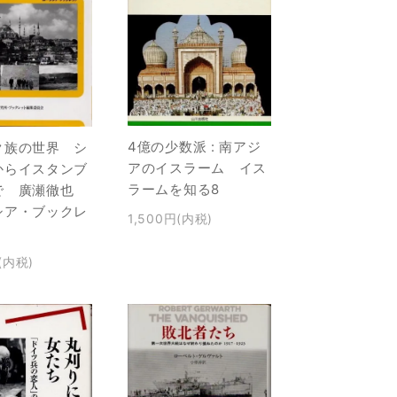
4億の少数派 : 南アジ
ク族の世界 シ
アのイスラーム イス
からイスタンブ
ラームを知る8
で 廣瀬徹也
シア・ブックレ
1,500円(内税)
(内税)