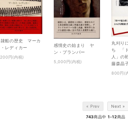
奴隷船の歴史 マーカ
丸刈り
感情史の始まり ヤ
ス・レディカー
ち 「
ン・プランパー
人」の
,200円(内税)
5,000円(内税)
藤森晶
800円(
« Prev
Next »
743
商品中
1-12
商品