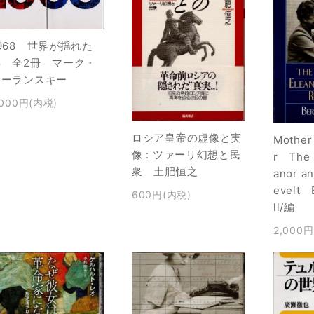
968 世界が揺れた
年 全2冊 マーク・
カーランスキー
,000円(内税)
ロシア皇帝の虚像と実
Mother
像 : ツァーリ幻想と民
r The L
衆 土肥恒之
anor a
evelt 
600円(内税)
ll/編
2,000