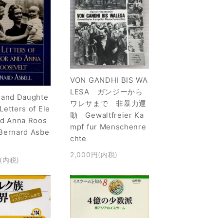
VON GANDHI BIS WA
LESA ガンジーから
 and Daughte
ワレサまで 非暴力運
etters of Ele
動 Gewaltfreier Ka
nd Anna Roos
mpf fur Menschenre
Bernard Asbe
chte
2,000円(内税)
円(内税)