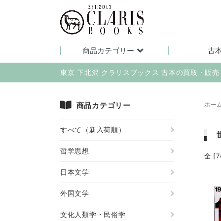
商品カテゴリー
古
東京 下北沢 クラリスブックス 古本の買取・販
商品カテゴリー
ホー
すべて（新入荷順）
哲学思想
全 [
日本文学
外国文学
文化人類学・民俗学