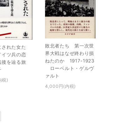
敗北者たち 第一次世
にされた女た
界大戦はなぜ終わり損
ドイツ兵の恋
ねたのか 1917-1923
戦後を辿る旅
ローベルト・ゲルヴ
子
ァルト
内税)
4,000円(内税)