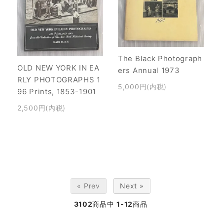
The Black Photograph
OLD NEW YORK IN EA
ers Annual 1973
RLY PHOTOGRAPHS 1
5,000円(内税)
96 Prints, 1853-1901
2,500円(内税)
« Prev
Next »
3102
商品中
1-12
商品