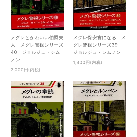
メグレ保安官になる メ
メグレとかわいい伯爵夫
グレ警視シリーズ39
人 メグレ警視シリーズ
ジョルジュ・シムノン
40 ジョルジュ・シム
ノン
1,800円(内税)
2,000円(内税)