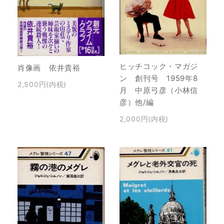
ヒッチコック・マガジ
肖像画 依井貴裕
ン 創刊号 1959年8
2,500円(内税)
月 中原弓彦（小林信
彦）他/編
2,000円(内税)