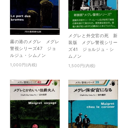
メグレと外交官の死 新
霧の港のメグレ メグレ
装版 メグレ警視シリー
警視シリーズ47 ジョ
ズ41 ジョルジュ・シ
ルジュ・シムノン
ムノン
1,000円(内税)
1,500円(内税)