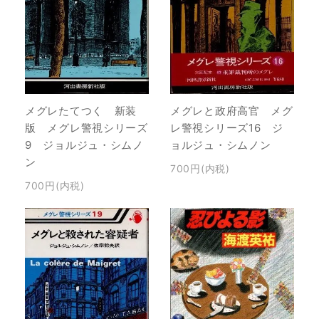
メグレと政府高官 メグ
メグレたてつく 新装
レ警視シリーズ16 ジ
版 メグレ警視シリーズ
ョルジュ・シムノン
9 ジョルジュ・シムノ
ン
700円(内税)
700円(内税)