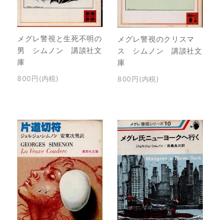
メグレ警視と生死不明の
メグレ警視のクリスマ
男 シムノン 講談社文
ス シムノン 講談社文
庫
庫
800円(内税)
800円(内税)