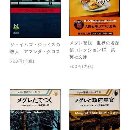
メグレ警視 世界の名探
ジェイムズ・ジョイスの
偵コレクション10 集
殺人 アマンダ・クロス
英社文庫
700円(内税)
700円(内税)