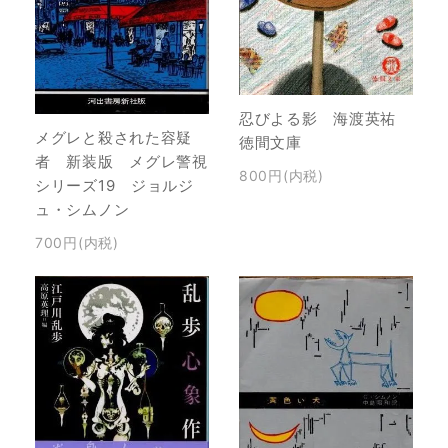
忍びよる影 海渡英祐
メグレと殺された容疑
徳間文庫
者 新装版 メグレ警視
800円(内税)
シリーズ19 ジョルジ
ュ・シムノン
700円(内税)