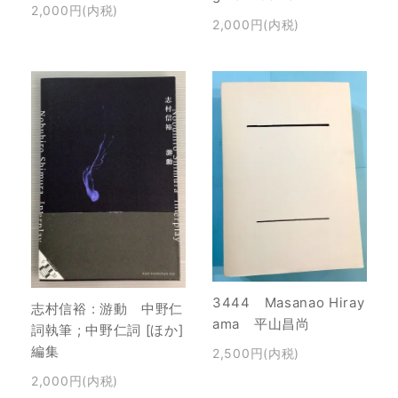
2,000円(内税)
2,000円(内税)
3444 Masanao Hiray
志村信裕 : 游動 中野仁
ama 平山昌尚
詞執筆 ; 中野仁詞 [ほか]
編集
2,500円(内税)
2,000円(内税)