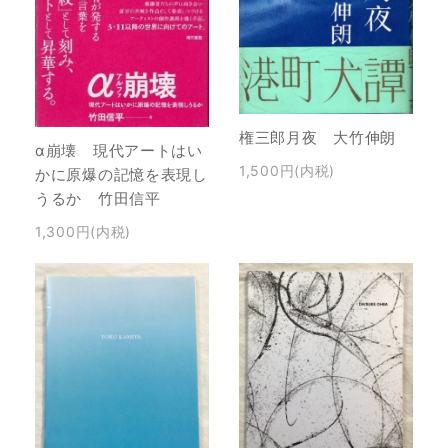
権三郎月夜 大竹伸朗
α崩壊 現代アートはい
1,500円(内税)
かに原爆の記憶を表現し
うるか 竹田信平
1,300円(内税)