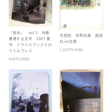
『投光』 vol.3 特集
空想犯 安野光雅 講談
遭遇する文学 2021 夏
社+α文庫
号 クラリスブックスの
1,200円(内税)
リトルプレス
900円(内税)