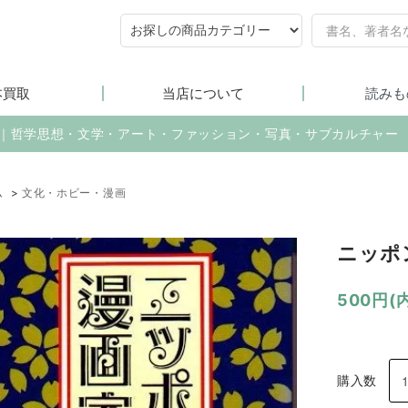
本買取
当店について
読みも
売｜哲学思想・文学・アート・ファッション・写真・サブカルチャー
ム
>
文化・ホビー・漫画
ニッポ
500円(
購入数