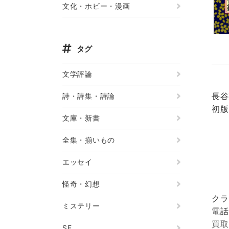
文化・ホビー・漫画
タグ
文学評論
長谷
詩・詩集・詩論
初版
文庫・新書
全集・揃いもの
エッセイ
怪奇・幻想
クラ
ミステリー
電話
買取
SF