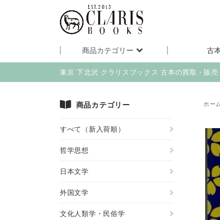
商品カテゴリー
古
東京 下北沢 クラリスブックス 古本の買取・販
商品カテゴリー
ホー
すべて（新入荷順）
哲学思想
日本文学
外国文学
文化人類学・民俗学