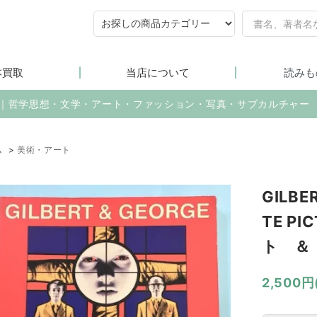
本買取
当店について
読みも
売｜哲学思想・文学・アート・ファッション・写真・サブカルチャー
ム
>
美術・アート
GILBE
TE PI
ト ＆
2,500円