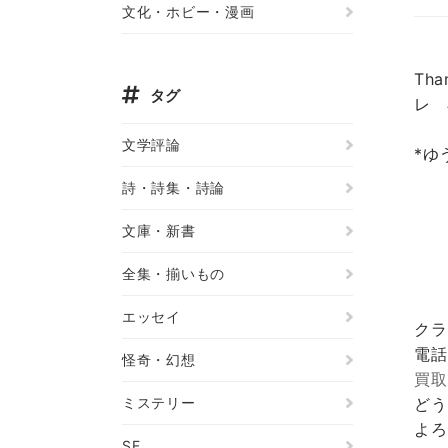
文化・ホビー・漫画
Th
タグ
レ 
文学評論
*ゆ
詩・詩集・詩論
文庫・新書
全集・揃いもの
エッセイ
クラ
電話
怪奇・幻想
買取
ミステリー
どう
よろ
SF