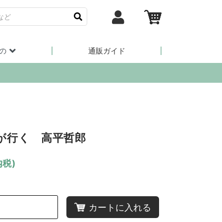
の
通販ガイド
が行く 高平哲郎
内税)
カートに入れる