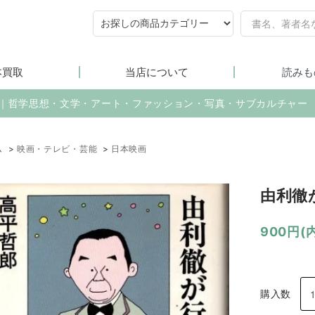
本買取
当店について
読みも
売｜哲学思想・文学・アート・ファッション・写真・サブカルチャー
ム
>
映画・テレビ・芸能
>
日本映画
由利徹
900円(
購入数