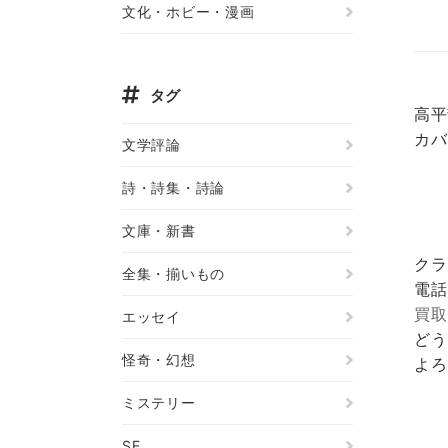
文化・ホビー・漫画
タグ
高平
カバ
文学評論
詩・詩集・詩論
文庫・新書
クラ
全集・揃いもの
電話
買取
エッセイ
どう
怪奇・幻想
よろ
ミステリー
SF