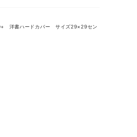
RO+ 洋書ハードカバー サイズ29×29セン