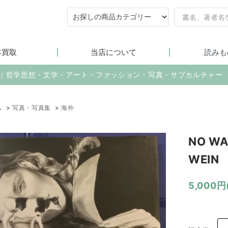
本買取
当店について
読みも
売｜哲学思想・文学・アート・ファッション・写真・サブカルチャー
ム
>
写真・写真集
>
海外
NO WA
WEI
5,000円