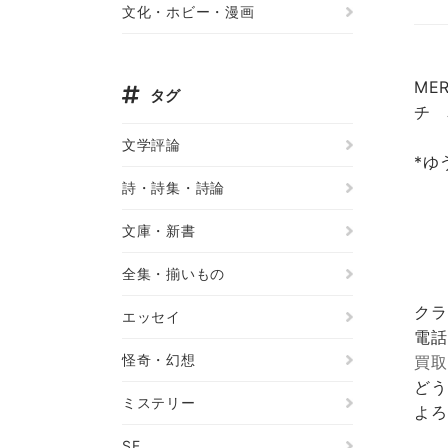
文化・ホビー・漫画
ME
タグ
チ 
文学評論
*ゆ
詩・詩集・詩論
文庫・新書
全集・揃いもの
クラ
エッセイ
電話
怪奇・幻想
買取
どう
ミステリー
よろ
SF