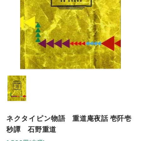
ネクタイピン物語 重道庵夜話 壱阡壱
秒譚 石野重道