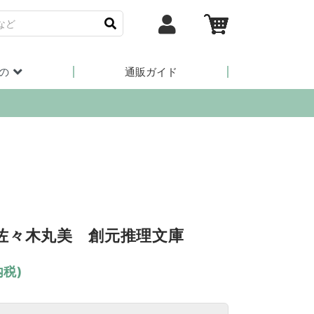
の
通販ガイド
佐々木丸美 創元推理文庫
内税)