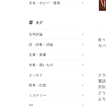
文化・ホビー・漫画
タグ
文学評論
佐々
詩・詩集・詩論
カバ
文庫・新書
全集・揃いもの
クラ
エッセイ
電話
怪奇・幻想
買取
どう
ミステリー
よろ
SF