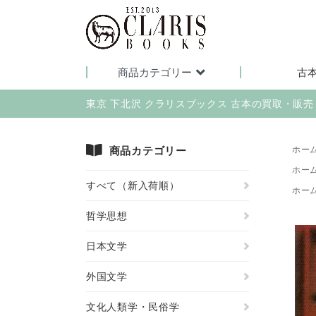
商品カテゴリー
古
東京 下北沢 クラリスブックス 古本の買取・販
商品カテゴリー
ホー
ホー
すべて（新入荷順）
ホー
哲学思想
日本文学
外国文学
文化人類学・民俗学