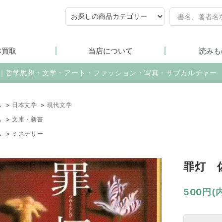
本買取
当店について
読みも
売｜哲学思想・文学・アート・ファッション・写真・サブカルチャー
ム
>
日本文学
>
現代文学
ム
>
文庫・新書
ム
>
ミステリー
罪灯 
500円(