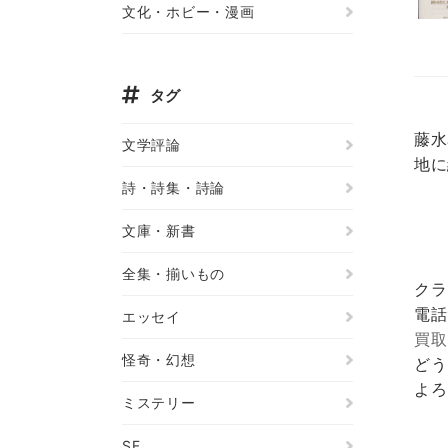
文化・ホビー・漫画
タグ
藤水
文学評論
地に
詩・詩集・詩論
文庫・新書
全集・揃いもの
クラ
電話
エッセイ
買取
怪奇・幻想
どう
よろ
ミステリー
SF