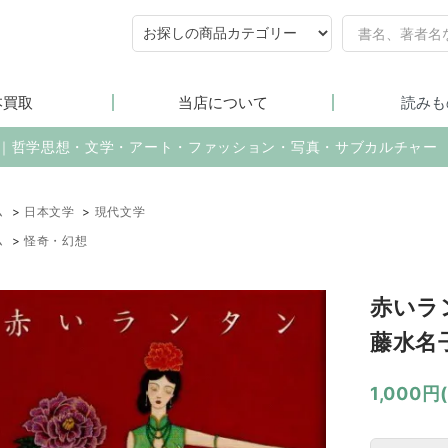
本買取
当店について
読みも
売｜哲学思想・文学・アート・ファッション・写真・サブカルチャー
ム
>
日本文学
>
現代文学
ム
>
怪奇・幻想
赤いラ
藤水名
1,000円