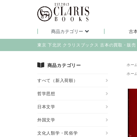
商品カテゴリー
古
東京 下北沢 クラリスブックス 古本の買取・販
商品カテゴリー
ホー
ホー
すべて（新入荷順）
哲学思想
日本文学
外国文学
文化人類学・民俗学