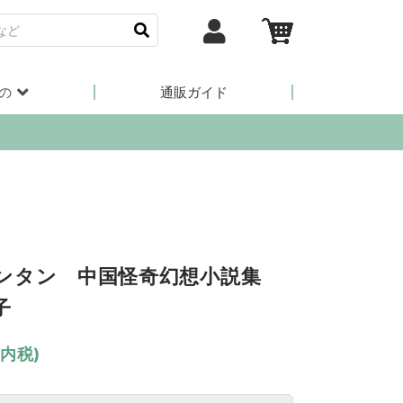
の
通販ガイド
ンタン 中国怪奇幻想小説集
子
(内税)