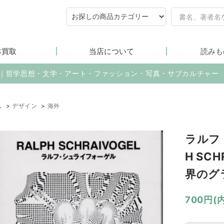
本買取
当店について
読みも
売｜哲学思想・文学・アート・ファッション・写真・サブカルチャー
ム
>
デザイン
>
海外
ラルフ
H SCH
界のグ
700円(