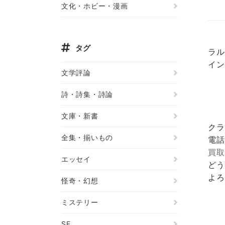
文化・ホビー・漫画
タグ
ラル
イン
文学評論
詩・詩集・詩論
文庫・新書
クラ
全集・揃いもの
電話
買取
エッセイ
どう
よろ
怪奇・幻想
ミステリー
SF