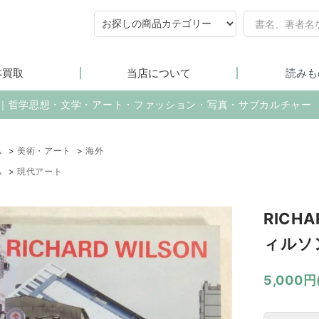
本買取
当店について
読みも
売｜哲学思想・文学・アート・ファッション・写真・サブカルチャー
ム
>
美術・アート
>
海外
ム
>
現代アート
RICH
ィルソ
5,000円