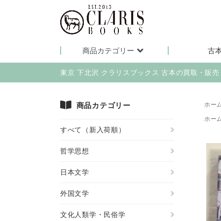
商品カテゴリー
古
東京 下北沢 クラリスブックス 古本の買取・販
商品カテゴリー
ホー
ホー
すべて（新入荷順）
哲学思想
日本文学
外国文学
文化人類学・民俗学