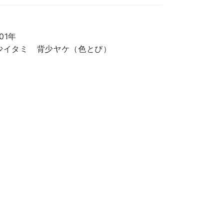
001年
少イタミ 背少ヤケ（色とび）