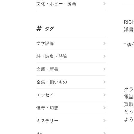
文化・ホビー・漫画
RI
タグ
洋書
文学評論
*ゆ
詩・詩集・詩論
文庫・新書
全集・揃いもの
クラ
エッセイ
電話
買取
怪奇・幻想
どう
よろ
ミステリー
SF