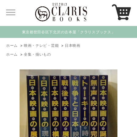
東京都世田谷区下北沢の古本屋「クラリスブックス」
ホーム
>
映画・テレビ・芸能
>
日本映画
ホーム
>
全集・揃いもの