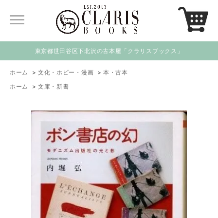
東京都世田谷区下北沢の古本屋「クラリスブックス」
ホーム
>
文化・ホビー・漫画
>
本・古本
ホーム
>
文庫・新書