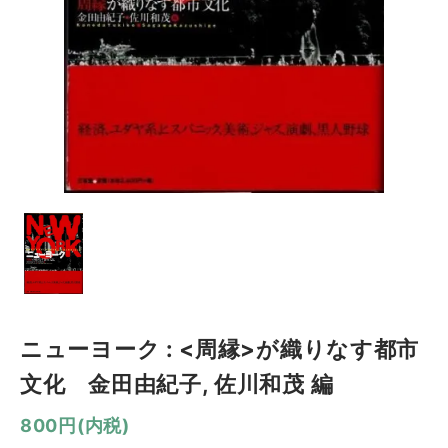
ニューヨーク : <周縁>が織りなす都市
文化 金田由紀子, 佐川和茂 編
800円(内税)