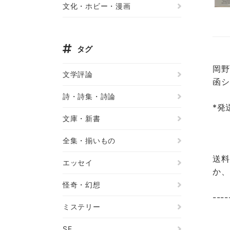
文化・ホビー・漫画
タグ
岡野
文学評論
函シ
詩・詩集・詩論
*発
文庫・新書
全集・揃いもの
送料
エッセイ
か、
怪奇・幻想
----
ミステリー
SF