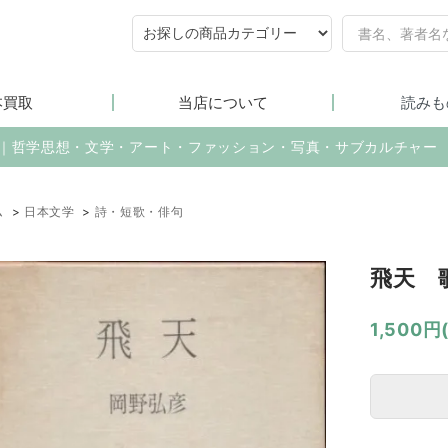
本買取
当店について
読みも
売｜哲学思想・文学・アート・ファッション・写真・サブカルチャー
ム
>
日本文学
>
詩・短歌・俳句
飛天 
1,500円