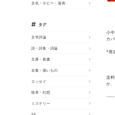
文化・ホビー・漫画
タグ
小中
文学評論
カバ
詩・詩集・詩論
*発
文庫・新書
全集・揃いもの
送料
エッセイ
か、
怪奇・幻想
----
ミステリー
SF