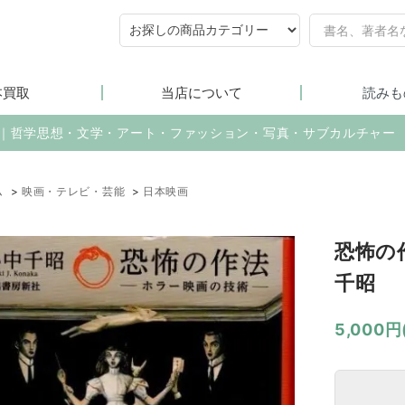
本買取
当店について
読みも
売｜哲学思想・文学・アート・ファッション・写真・サブカルチャー
ム
>
映画・テレビ・芸能
>
日本映画
恐怖の
千昭
5,000円