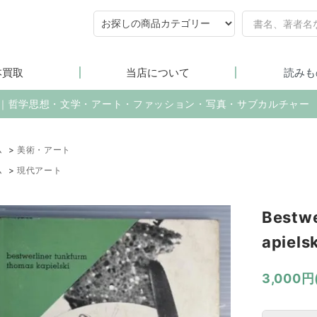
本買取
当店について
読みも
売｜哲学思想・文学・アート・ファッション・写真・サブカルチャー
ム
>
美術・アート
ム
>
現代アート
Bestw
apielsk
3,000円