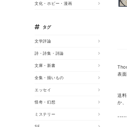
文化・ホビー・漫画
タグ
文学評論
詩・詩集・詩論
文庫・新書
Th
表面
全集・揃いもの
エッセイ
送料
怪奇・幻想
か、
ミステリー
----
SF