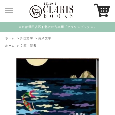
東京都世田谷区下北沢の古本屋「クラリスブックス」
ホーム
>
外国文学
>
英米文学
ホーム
>
文庫・新書