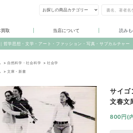
本買取
当店について
読みも
売｜哲学思想・文学・アート・ファッション・写真・サブカルチャー
ム
>
自然科学・社会科学
>
社会学
ム
>
文庫・新書
サイゴ
文春文
800円(