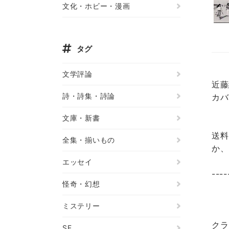
文化・ホビー・漫画
タグ
文学評論
近藤
詩・詩集・詩論
カバ
文庫・新書
送料
全集・揃いもの
か、
エッセイ
----
怪奇・幻想
ミステリー
クラ
SF