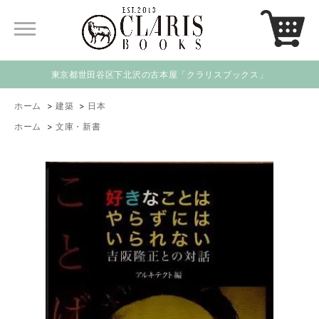
東京都世田谷区下北沢の古本屋「クラリスブックス」
ホーム
>
建築
>
日本
ホーム
>
文庫・新書