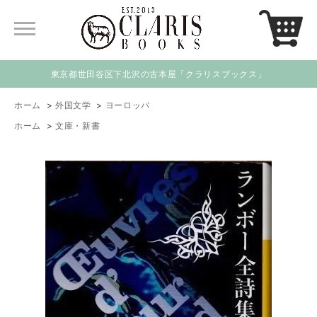
東京都世田谷区下北沢の古本屋「クラリスブックス」
ホーム
>
外国文学
>
ヨーロッパ
ホーム
>
文庫・新書