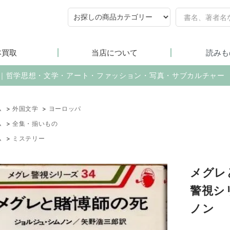
本買取
当店について
読みも
売｜哲学思想・文学・アート・ファッション・写真・サブカルチャー
ム
>
外国文学
>
ヨーロッパ
ム
>
全集・揃いもの
ム
>
ミステリー
メグレ
警視シ
ノン