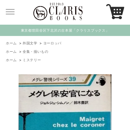
東京都世田谷区下北沢の古本屋「クラリスブックス」
ホーム
>
外国文学
>
ヨーロッパ
ホーム
>
全集・揃いもの
ホーム
>
ミステリー